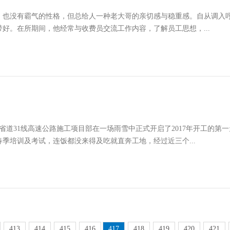
，也没有霸气的性格，但总给人一种老大哥的亲切感与稳重感。自从调入
好。在所期间，他经常与收费员交流工作内容，了解员工思想，...
省道31线高速公路施工项目部在一场雨雪中正式开启了2017年开工的第
季培训及考试，连饭都没来得及吃就直奔工地，经过近三个...
413
414
415
416
417
418
419
420
421