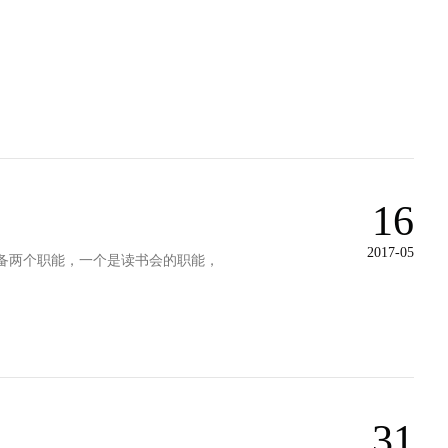
16
2017-05
备两个职能，一个是读书会的职能，
31