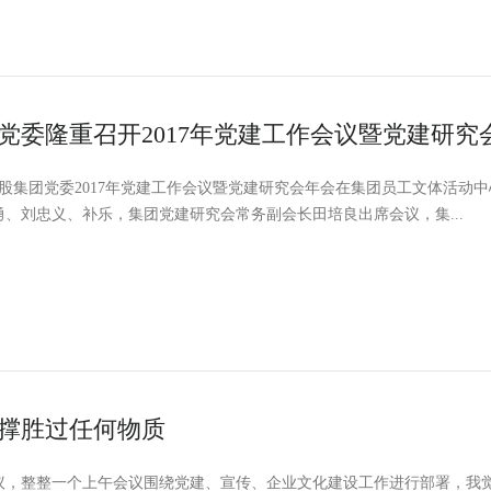
党委隆重召开2017年党建工作会议暨党建研究
控股集团党委2017年党建工作会议暨党建研究会年会在集团员工文体活动
、刘忠义、补乐，集团党建研究会常务副会长田培良出席会议，集...
撑胜过任何物质
议，整整一个上午会议围绕党建、宣传、企业文化建设工作进行部署，我