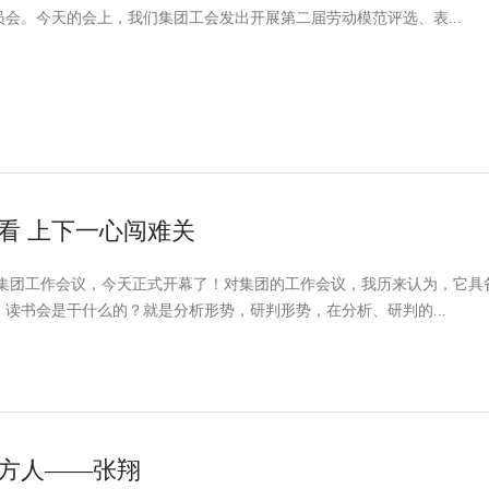
会。今天的会上，我们集团工会发出开展第二届劳动模范评选、表...
看 上下一心闯难关
的集团工作会议，今天正式开幕了！对集团的工作会议，我历来认为，它具
读书会是干什么的？就是分析形势，研判形势，在分析、研判的...
方人——张翔