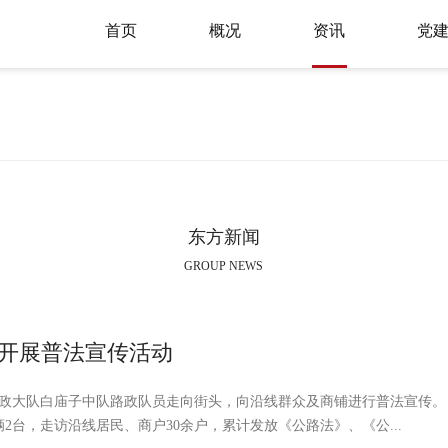
首页
概况
资讯
党
东方新闻
GROUP NEWS
开展普法宣传活动
路政大队白庙子中队路政队员走向街头，向沿线群众及商铺进行普法宣传。
辆2台，走访沿线居民、商户30余户，累计发放《公路法》、《公...