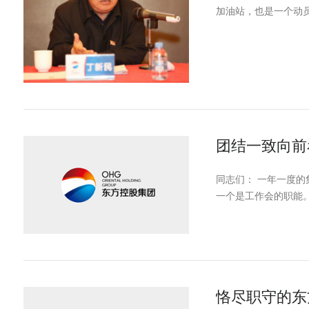
加油站，也是一个动员
团结一致向前
同志们： 一年一度
一个是工作会的职能。
恪尽职守的东