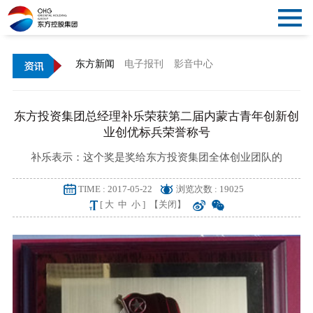
关
闭
首
东方新闻
电子报刊
影音中心
导
页
概
东方投资集团总经理补乐荣获第二届内蒙古青年创新创
航
况
资
业创优标兵荣誉称号
补乐表示：这个奖是奖给东方投资集团全体创业团队的
讯
党
TIME : 2017-05-22
浏览次数 : 19025
建
文
[
大
中
小
]
【关闭】
化
产
业
公
告