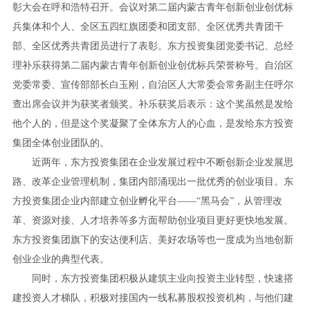
彰大会在呼和浩特召开。会议对第二届内蒙古青年创新创业创优标
兵集体和个人、全区五四红旗团委和团支部、全区优秀共青团干
部、全区优秀共青团员进行了表彰。东方投资集团党委书记、总经
理补乐获得第二届内蒙古青年创新创业创优标兵荣誉称号。自治区
党委常委、宣传部部长白玉刚，自治区人大常委会常务副主任呼尔
查出席会议并为获奖者颁奖。补乐获奖后表示：这个奖虽然是发给
他个人的，但是这个奖凝聚了全体东方人的心血，是发给东方投资
集团全体创业团队的。
近两年，东方投资集团在企业发展过程中不断创新企业发展思
路、改革企业管理机制，集团内部涌现出一批优秀的创业项目。东
方投资集团企业内部建立创业孵化平台——“黑马会”，从管理改
革、资源对接、人才培养等多方面帮助创业项目更好更快地发展。
东方投资集团旗下的安达便利店、美好农场等也一度成为当地创新
创业企业的典型代表。
同时，东方投资集团积极从建筑主业向投资主业转型，快速搭
建投资人才梯队，积极对接国内一线私募股权投资机构，与他们建