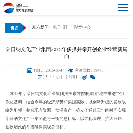
关
闭
首
东方新闻
电子报刊
影音中心
导
页
概
朵日纳文化产业集团2015年多措并举开创企业经营新局
航
况
资
面
讯
党
TIME : 2015-10-14
浏览次数 : 19475
[
大
中
小
]
【关闭】
建
文
2015年，朵日纳文化产业集团按照东方控股集团“稳中求进”的工
化
产
作总基调，结合今年的经济形势和集团实际，以创新升级的发展战
略为引领，整合现有资源、盘活资产，确立了通过三年的时间实现
业
公
朵日纳文化产业集团盈亏平衡的总目标，以强化管理、扩大营销、
创收增效的举措确保实现总目标。
告