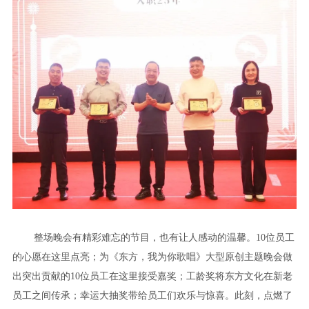
整场晚会有精彩难忘的节目，也有让人感动的温馨。10位员工
的心愿在这里点亮；为《东方，我为你歌唱》大型原创主题晚会做
出突出贡献的10位员工在这里接受嘉奖；工龄奖将东方文化在新老
员工之间传承；幸运大抽奖带给员工们欢乐与惊喜。此刻，点燃了