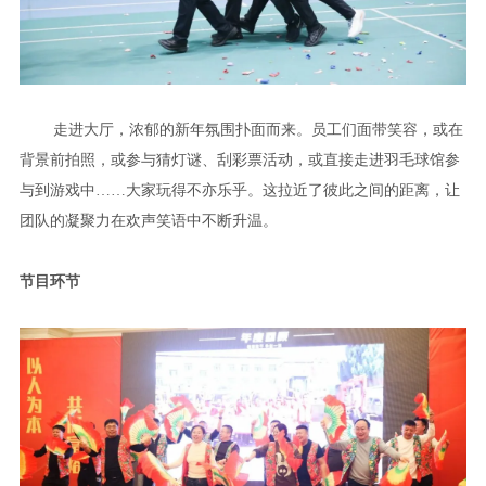
走进大厅，浓郁的新年氛围扑面而来。员工们面带笑容，或在
背景前拍照，或参与猜灯谜、刮彩票活动，或直接走进羽毛球馆参
与到游戏中……大家玩得不亦乐乎。这拉近了彼此之间的距离，让
团队的凝聚力在欢声笑语中不断升温。
节目环节