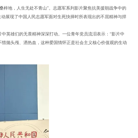
桑梓地，人生无处不青山”。志愿军系列影片聚焦抗美援朝战争中的
生动展现了中国人民志愿军面对生死抉择时所表现出的不屈精神与捍
片中英雄们的无畏精神深深打动。一位青年党员流泪表示：“影片中
不惜抛头颅、洒热血，这种爱国情怀正是社会主义核心价值观的生动