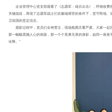
企业管理中心党支部观看了《志愿军：雄兵出击》，呼南收费
关键战役，再现了志愿军战士们在极端艰苦的条件下，坚守阵地、
卫祖国的坚定信念。
观影过程中，党员们全神贯注，现场氛围庄重严肃。大家一起
那一幅幅震撼人心的画面，那一个个英勇无畏的身影，如同一座座
诠释。”