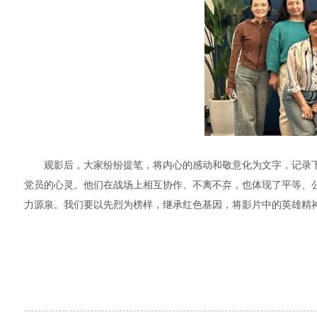
观影后，大家纷纷提笔，将内心的感动和敬意化为文字，记录
党员的心灵。他们在战场上相互协作、不离不弃，也体现了平等、
力源泉。我们要以先烈为榜样，继承红色基因，将影片中的英雄精