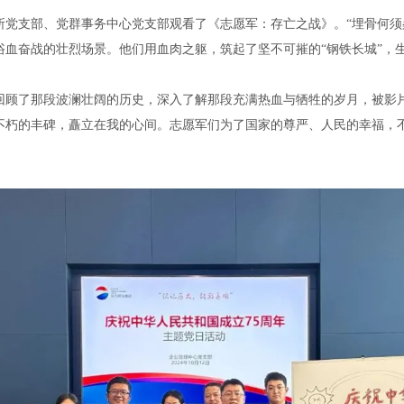
所党支部、党群事务中心党支部观看了《志愿军：存亡之战》。“埋骨何须
浴血奋战的壮烈场景。他们用血肉之躯，筑起了坚不可摧的“钢铁长城”，
回顾了那段波澜壮阔的历史，深入了解那段充满热血与牺牲的岁月，被影
不朽的丰碑，矗立在我的心间。志愿军们为了国家的尊严、人民的幸福，