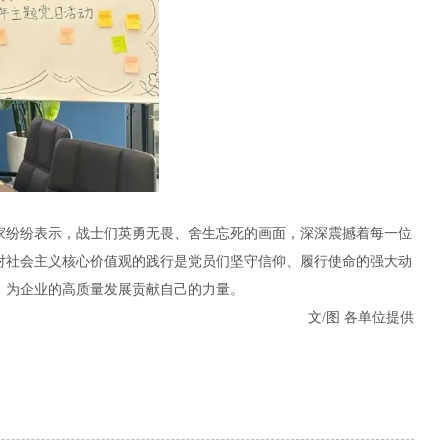
家纷纷表示，战士们英勇无畏、舍生忘死的画面，深深震撼着每一位
对社会主义核心价值观的践行是党员们坚守信仰、履行使命的强大动
，为企业的高质量发展贡献自己的力量。
文/图 各单位提供