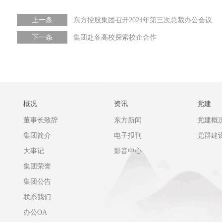
上一条
东方控股集团召开2024年第三次总裁办公会议
下一条
集团赴各高校探索校企合作
概况
资讯
党建
董事长致辞
东方新闻
党建概
集团简介
电子报刊
党群建
大事记
影音中心
集团荣誉
集团公告
联系我们
办公OA