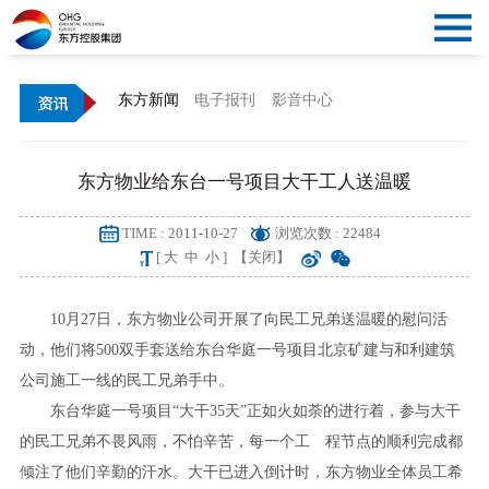
关
闭
首
东方新闻
电子报刊
影音中心
导
页
概
东方物业给东台一号项目大干工人送温暖
航
况
资
TIME : 2011-10-27
浏览次数 : 22484
讯
党
[
大
中
小
]
【关闭】
建
文
10月27日，东方物业公司开展了向民工兄弟送温暖的慰问活
动，他们将500双手套送给东台华庭一号项目北京矿建与和利建筑
化
产
公司施工一线的民工兄弟手中。
东台华庭一号项目“大干35天”正如火如荼的进行着，参与大干
业
公
的民工兄弟不畏风雨，不怕辛苦，每一个工 程节点的顺利完成都
告
倾注了他们辛勤的汗水。大干已进入倒计时，东方物业全体员工希