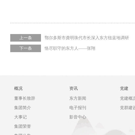
上一条
鄂尔多斯市龚明珠代市长深入东方纽蓝地调研
下一条
恪尽职守的东方人——张翔
概况
资讯
党建
董事长致辞
东方新闻
党建概
集团简介
电子报刊
党群建
大事记
影音中心
集团荣誉