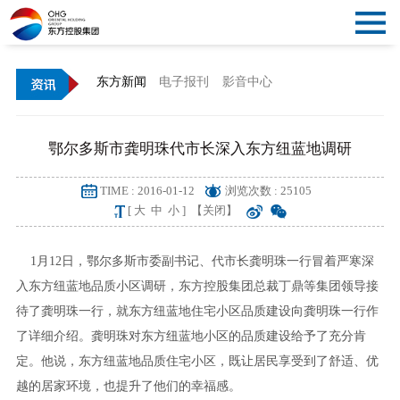
关
闭
首
东方新闻
电子报刊
影音中心
导
页
概
鄂尔多斯市龚明珠代市长深入东方纽蓝地调研
航
况
资
TIME : 2016-01-12
浏览次数 : 25105
讯
党
[
大
中
小
]
【关闭】
建
文
1月12日，鄂尔多斯市委副书记、代市长龚明珠一行冒着严寒深
入东方纽蓝地品质小区调研，东方控股集团总裁丁鼎等集团领导接
化
产
待了龚明珠一行，就东方纽蓝地住宅小区品质建设向龚明珠一行作
了详细介绍。龚明珠对东方纽蓝地小区的品质建设给予了充分肯
业
公
定。他说，东方纽蓝地品质住宅小区，既让居民享受到了舒适、优
告
越的居家环境，也提升了他们的幸福感。