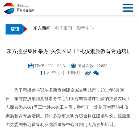
关
闭
首
东方新闻
电子报刊
影音中心
导
页
概
东方控股集团举办“关爱农民工”礼仪素质教育专题培训
航
况
资
TIME : 2011-08-31
浏览次数 : 22688
讯
党
[
大
中
小
]
【关闭】
建
文
为了积极参与鄂尔多斯市创建全国文明城市，2011年8月30
日，东方控股集团党群事务中心组织有丰富讲课经验的关爱农民工
化
产
志愿者为东街1号工地外来务工人员，举行了一场别开生面的礼仪
素质教育专题培训。鄂尔多斯市文明办综合科任建勋科长、控股集
业
公
团党委副书记霍春利及党群事务中心各部门人员参加培训。
告