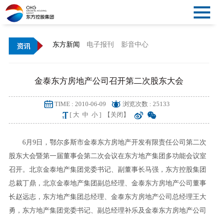
关
闭
首
东方新闻
电子报刊
影音中心
导
页
概
金泰东方房地产公司召开第二次股东大会
航
况
资
TIME : 2010-06-09
浏览次数 : 25133
讯
党
[
大
中
小
]
【关闭】
建
文
6月9日，鄂尔多斯市金泰东方房地产开发有限责任公司第二次
股东大会暨第一届董事会第二次会议在东方地产集团多功能会议室
化
产
召开。北京金泰地产集团党委书记、副董事长马强，东方控股集团
总裁丁鼎，北京金泰地产集团副总经理、金泰东方房地产公司董事
业
公
长赵远志，东方地产集团总经理、金泰东方房地产公司总经理王大
告
勇，东方地产集团党委书记、副总经理补乐及金泰东方房地产公司